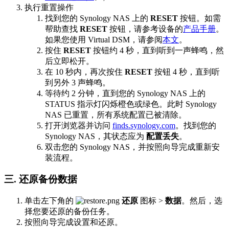
执行重置操作
找到您的 Synology NAS 上的
RESET
按钮。如需
帮助查找
RESET
按钮，请参考设备的
产品手册
。
如果您使用 Virtual DSM，请参阅
本文
。
按住
RESET
按钮约 4 秒，直到听到一声蜂鸣，然
后立即松开。
在 10 秒内，再次按住
RESET
按钮 4 秒，直到听
到另外 3 声蜂鸣。
等待约 2 分钟，直到您的 Synology NAS 上的
STATUS 指示灯闪烁橙色或绿色。此时 Synology
NAS 已重置，所有系统配置已被清除。
打开浏览器并访问
finds.synology.com
。找到您的
Synology NAS，其状态应为
配置丢失
。
双击您的 Synology NAS，并按照向导完成重新安
装流程。
三. 还原备份数据
单击左下角的
还原
图标 >
数据
。然后，选
择您要还原的备份任务。
按照向导完成设置和还原。