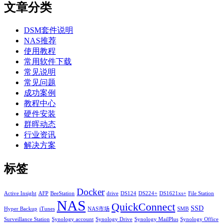
文章分类
DSM套件说明
NAS推荐
使用教程
常用软件下载
常见说明
常见问题
成功案例
教程中心
硬件安装
群晖动态
行业资讯
解决方案
标签
Docker
Active Insight
AFP
BeeStation
drive
DS124
DS224+
DS1621xs+
File Station
NAS
QuickConnect
SSD
Hyper Backup
iTunes
NAS市场
SMB
Surveillance Station
Synology account
Synology Drive
Synology MailPlus
Synology Office