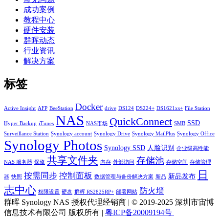
成功案例
教程中心
硬件安装
群晖动态
行业资讯
解决方案
标签
Docker
Active Insight
AFP
BeeStation
drive
DS124
DS224+
DS1621xs+
File Station
NAS
QuickConnect
SSD
Hyper Backup
iTunes
NAS市场
SMB
Surveillance Station
Synology account
Synology Drive
Synology MailPlus
Synology Office
Synology Photos
Synology SSD
人脸识别
企业级高性能
共享文件夹
存储池
NAS 服务器
保修
内存
外部访问
存储空间
存储管理
日
按需同步
控制面板
新品发布
器
快照
数据管理与备份解决方案
新品
志中心
防火墙
权限设置
硬盘
群晖 RS2825RP+
部署网站
群晖 Synology NAS 授权代理经销商 | © 2019-2025 深圳市宙博
信息技术有限公司 版权所有 |
粤ICP备20009194号