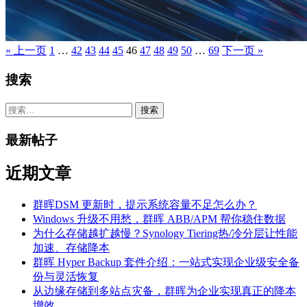
« 上一页
1
…
42
43
44
45
46
47
48
49
50
…
69
下一页 »
搜索
搜
索：
最新帖子
近期文章
群晖DSM 更新时，提示系统容量不足怎么办？
Windows 升级不用愁，群晖 ABB/APM 帮你稳住数据
为什么存储越扩越慢？Synology Tiering热/冷分层让性能
加速、存储降本
群晖 Hyper Backup 套件介绍：一站式实现企业级安全备
份与灵活恢复
从边缘存储到多站点灾备，群晖为企业实现真正的降本
增效